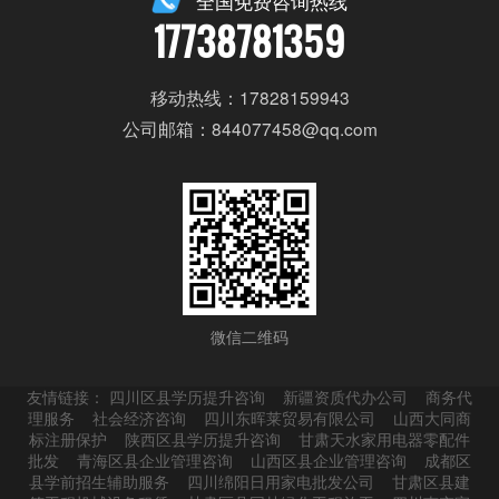
全国免费咨询热线
17738781359
移动热线：17828159943
公司邮箱：844077458@qq.com
微信二维码
友情链接：
四川区县学历提升咨询
新疆资质代办公司
商务代
理服务
社会经济咨询
四川东晖莱贸易有限公司
山西大同商
标注册保护
陕西区县学历提升咨询
甘肃天水家用电器零配件
批发
青海区县企业管理咨询
山西区县企业管理咨询
成都区
县学前招生辅助服务
四川绵阳日用家电批发公司
甘肃区县建