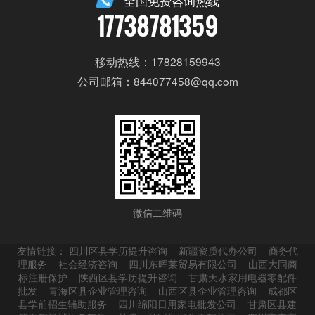
全国免费咨询热线
17738781359
移动热线：17828159943
公司邮箱：844077458@qq.com
微信二维码
友情链接：
四川区县学历提升咨询
新疆资质代办公司
商务代
理服务
社会经济咨询
四川东晖莱贸易有限公司
山西大同商
标注册保护
陕西区县学历提升咨询
甘肃天水家用电器零配件
批发
青海区县企业管理咨询
山西区县企业管理咨询
成都区
县学前招生辅助服务
四川绵阳日用家电批发公司
甘肃区县建